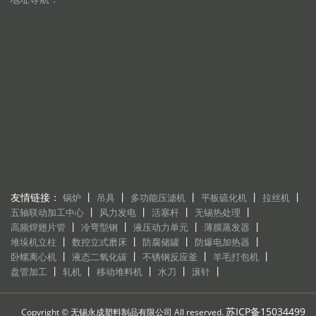
友情链接：
丨
丨
丨
丨
丨
锅炉
吊具
多功能压滤机
平板硫化机
拉丝机
丨
丨
丨
丨
五轴联动加工中心
风力发电
活塞杆
无锡热处理
丨
丨
丨
丨
高频焊翅片管
冷弯型钢
液压动力单元
薄膜蒸发器
丨
丨
丨
丨
堆垛机立柱
数控立式磨床
防腐储罐
防爆电加热器
丨
丨
丨
丨
卧螺离心机
液态二氧化碳
不锈钢反应釜
羊毛打包机
丨
丨
丨
丨
丨
盘管加工
轧机
移动堆料机
水刀
滚针
苏ICP备15034499
Copyright © 无锡永成塑料制品有限公司 All reserved.