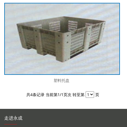
塑料托盘
共
4
条记录 当前第
1
/1页次 转至第
页
走进永成