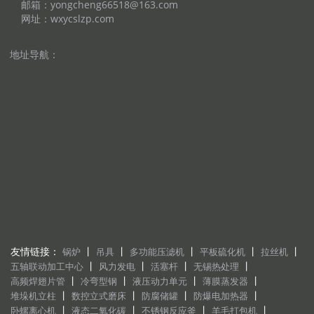
邮箱：yongcheng66518@163.com
网址：wxycslzp.com
地址导航：
友情链接：
丨
丨
丨
丨
丨
锅炉
吊具
多功能压滤机
平板硫化机
拉丝机
丨
丨
丨
丨
五轴联动加工中心
风力发电
活塞杆
无锡热处理
丨
丨
丨
丨
高频焊翅片管
冷弯型钢
液压动力单元
薄膜蒸发器
丨
丨
丨
丨
堆垛机立柱
数控立式磨床
防腐储罐
防爆电加热器
丨
丨
丨
丨
卧螺离心机
液态二氧化碳
不锈钢反应釜
羊毛打包机